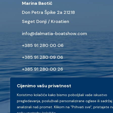
Marina Baotić
Don Petra Špike 2a 21218
Seget Donji / Kroatien
info@dalmatia-boatshow.com
+385 91 280 00 06
+385 91 280 09 06
+385 91 280 00 26
marketing@dalmatia-boatshow.com
Cijenimo vašu privatnost
Koristimo kolačiće kako bismo poboljšali vaše iskustvo
pregledavanja, posluživali personalizirane oglase ili sadržaj 
analizirali naš promet. Klikom na "Prihvati sve", pristajete n