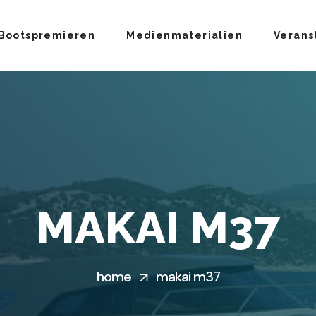
Bootspremieren
Medienmaterialien
Verans
MAKAI M37
home
makai m37