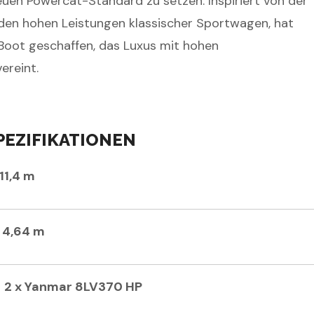
euen Powercat-Standard zu setzen. Inspiriert von der
 den hohen Leistungen klassischer Sportwagen, hat
Boot geschaffen, das Luxus mit hohen
ereint.
PEZIFIKATIONEN
11,4 m
4,64 m
2 x Yanmar 8LV370 HP