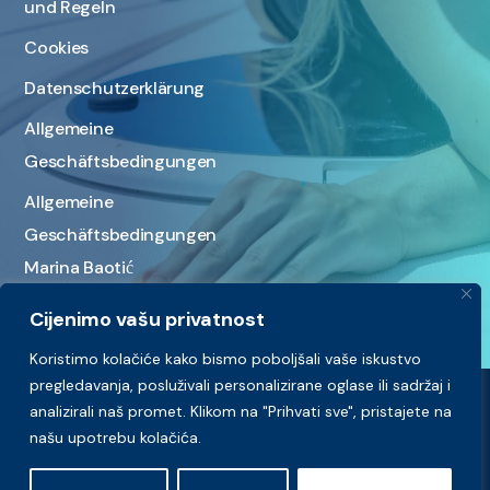
und Regeln
Cookies
Datenschutzerklärung
Allgemeine
Geschäftsbedingungen
Allgemeine
Geschäftsbedingungen
Marina Baotić
Cijenimo vašu privatnost
Koristimo kolačiće kako bismo poboljšali vaše iskustvo
pregledavanja, posluživali personalizirane oglase ili sadržaj i
analizirali naš promet. Klikom na "Prihvati sve", pristajete na
našu upotrebu kolačića.
Copyright © 2026. Alle Rechte vorbehalten von