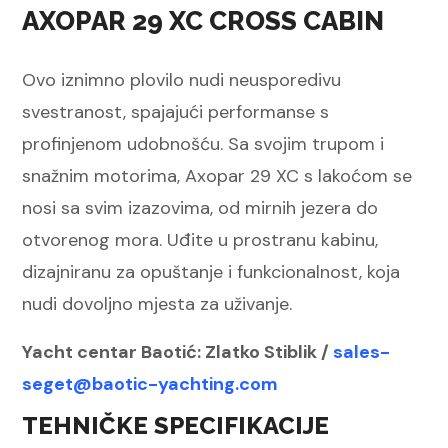
AXOPAR 29 XC CROSS CABIN
Ovo iznimno plovilo nudi neusporedivu
svestranost, spajajući performanse s
profinjenom udobnošću. Sa svojim trupom i
snažnim motorima, Axopar 29 XC s lakoćom se
nosi sa svim izazovima, od mirnih jezera do
otvorenog mora. Uđite u prostranu kabinu,
dizajniranu za opuštanje i funkcionalnost, koja
nudi dovoljno mjesta za uživanje.
Yacht centar Baotić: Zlatko Stiblik /
sales-
seget@baotic-yachting.com
TEHNIČKE SPECIFIKACIJE