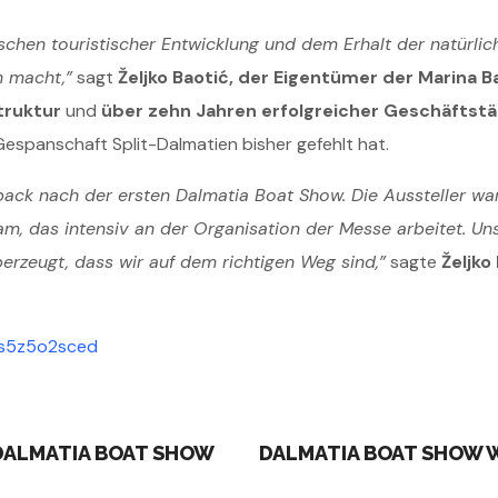
schen touristischer Entwicklung und dem Erhalt der natürlic
n macht,”
sagt
Željko Baotić, der Eigentümer der Marina B
truktur
und
über zehn Jahren erfolgreicher Geschäftstä
r Gespanschaft Split-Dalmatien bisher gefehlt hat.
back nach der ersten Dalmatia Boat Show. Die Aussteller ware
am, das intensiv an der Organisation der Messe arbeitet. Uns
erzeugt, dass wir auf dem richtigen Weg sind,”
sagte
Željko
ns5z5o2sced
R DALMATIA BOAT SHOW
DALMATIA BOAT SHOW 