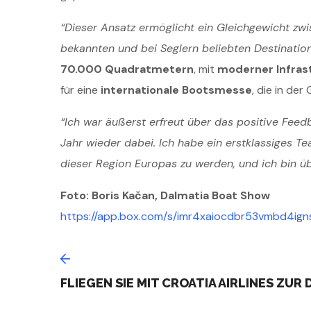
“Dieser Ansatz ermöglicht ein Gleichgewicht zwi
bekannten und bei Seglern beliebten Destinatio
70.000 Quadratmetern
, mit
moderner Infras
für eine
internationale Bootsmesse
, die in de
“Ich war äußerst erfreut über das positive Feed
Jahr wieder dabei. Ich habe ein erstklassiges Te
dieser Region Europas zu werden, und ich bin üb
Foto: Boris Kačan, Dalmatia Boat Show
https://app.box.com/s/imr4xaiocdbr53vmbd4ig
FLIEGEN SIE MIT CROATIA AIRLINES ZU